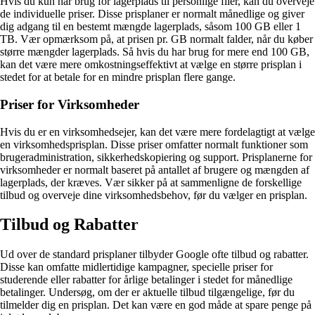
Hvis du kun har brug for lagerplads til personlige filer, kan du overveje
de individuelle priser. Disse prisplaner er normalt månedlige og giver
dig adgang til en bestemt mængde lagerplads, såsom 100 GB eller 1
TB. Vær opmærksom på, at prisen pr. GB normalt falder, når du køber
større mængder lagerplads. Så hvis du har brug for mere end 100 GB,
kan det være mere omkostningseffektivt at vælge en større prisplan i
stedet for at betale for en mindre prisplan flere gange.
Priser for Virksomheder
Hvis du er en virksomhedsejer, kan det være mere fordelagtigt at vælge
en virksomhedsprisplan. Disse priser omfatter normalt funktioner som
brugeradministration, sikkerhedskopiering og support. Prisplanerne for
virksomheder er normalt baseret på antallet af brugere og mængden af
lagerplads, der kræves. Vær sikker på at sammenligne de forskellige
tilbud og overveje dine virksomhedsbehov, før du vælger en prisplan.
Tilbud og Rabatter
Ud over de standard prisplaner tilbyder Google ofte tilbud og rabatter.
Disse kan omfatte midlertidige kampagner, specielle priser for
studerende eller rabatter for årlige betalinger i stedet for månedlige
betalinger. Undersøg, om der er aktuelle tilbud tilgængelige, før du
tilmelder dig en prisplan. Det kan være en god måde at spare penge på