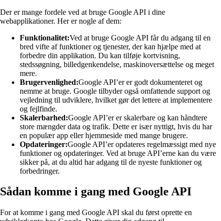
Der er mange fordele ved at bruge Google API i dine
webapplikationer. Her er nogle af dem:
Funktionalitet:
Ved at bruge Google API får du adgang til en
bred vifte af funktioner og tjenester, der kan hjælpe med at
forbedre din applikation. Du kan tilføje kortvisning,
stedssøgning, billedgenkendelse, maskinoversættelse og meget
mere.
Brugervenlighed:
Google API’er er godt dokumenteret og
nemme at bruge. Google tilbyder også omfattende support og
vejledning til udviklere, hvilket gør det lettere at implementere
og fejlfinde.
Skalerbarhed:
Google API’er er skalerbare og kan håndtere
store mængder data og trafik. Dette er især nyttigt, hvis du har
en populær app eller hjemmeside med mange brugere.
Opdateringer:
Google API’er opdateres regelmæssigt med nye
funktioner og opdateringer. Ved at bruge API’erne kan du være
sikker på, at du altid har adgang til de nyeste funktioner og
forbedringer.
Sådan komme i gang med Google API
For at komme i gang med Google API skal du først oprette en