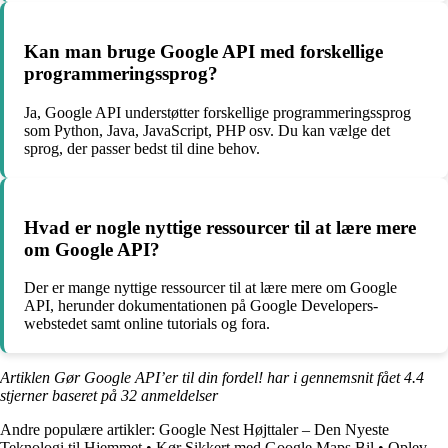
Kan man bruge Google API med forskellige
programmeringssprog?
Ja, Google API understøtter forskellige programmeringssprog
som Python, Java, JavaScript, PHP osv. Du kan vælge det
sprog, der passer bedst til dine behov.
Hvad er nogle nyttige ressourcer til at lære mere
om Google API?
Der er mange nyttige ressourcer til at lære mere om Google
API, herunder dokumentationen på Google Developers-
webstedet samt online tutorials og fora.
Artiklen Gør Google API’er til din fordel! har i gennemsnit fået
4.4
stjerner baseret på
32
anmeldelser
Andre populære artikler:
Google Nest Højttaler – Den Nyeste
Teknologi til Hjemmet
•
Kør Sikkert med Google Maps Bil
•
Oplev