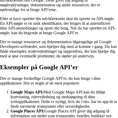
udviklerkonto hos Google. Dette giver dig adgang til
nøgleoplysninger, dokumentation og andre ressourcer, der er
nødvendige for at bruge API’erne.
Efter at have oprettet din udviklerkonto skal du oprette en API-nøgle.
En API-nøgle er en unik identifikator, der bruges til at autentificere
dine API-anmodninger og spore din brug. Når du har oprettet en API-
nøgle, kan du begynde at bruge Google API’er.
Der er mange ressourcer og dokumentation tilgængelige på Google
Developers-webstedet, som hjælper dig med at komme i gang. Du kan
finde eksempler, kodevejledninger og supportfora, der kan hjælpe dig
med at løse eventuelle problemer, du støder på undervejs.
Eksempler på Google API’er
Der er mange forskellige Google API’er, du kan bruge i dine
applikationer. Her er nogle af de mest populære:
Google Maps API:
Med Google Maps API kan du tilføje
kortvisning, rutevejledning og stedssøgning til dine
webapplikationer. Dette er nyttigt, hvis du f.eks. har en app til at
finde nærmeste restauranter eller seværdigheder.
Google Places API:
Google Places API giver dig adgang til
information om steder som restauranter, hoteller, butikker osv.