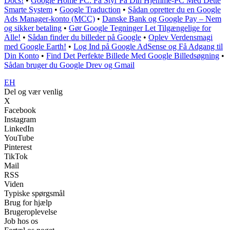
Docs!
•
Google Home PC: Få Styr På Din Hjemme-PC Med Dette
Smarte System
•
Google Traduction
•
Sådan opretter du en Google
Ads Manager-konto (MCC)
•
Danske Bank og Google Pay – Nem
og sikker betaling
•
Gør Google Tegninger Let Tilgængelige for
Alle!
•
Sådan finder du billeder på Google
•
Oplev Verdensmagi
med Google Earth!
•
Log Ind på Google AdSense og Få Adgang til
Din Konto
•
Find Det Perfekte Billede Med Google Billedsøgning
•
Sådan bruger du Google Drev og Gmail
EH
Del og vær venlig
X
Facebook
Instagram
LinkedIn
YouTube
Pinterest
TikTok
Mail
RSS
Viden
Typiske spørgsmål
Brug for hjælp
Brugeroplevelse
Job hos os