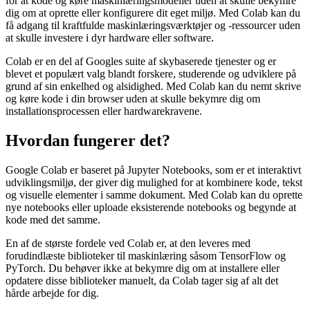
for at kode og køre maskinlæringsmodeller uden at skulle bekymre
dig om at oprette eller konfigurere dit eget miljø. Med Colab kan du
få adgang til kraftfulde maskinlæringsværktøjer og -ressourcer uden
at skulle investere i dyr hardware eller software.
Colab er en del af Googles suite af skybaserede tjenester og er
blevet et populært valg blandt forskere, studerende og udviklere på
grund af sin enkelhed og alsidighed. Med Colab kan du nemt skrive
og køre kode i din browser uden at skulle bekymre dig om
installationsprocessen eller hardwarekravene.
Hvordan fungerer det?
Google Colab er baseret på Jupyter Notebooks, som er et interaktivt
udviklingsmiljø, der giver dig mulighed for at kombinere kode, tekst
og visuelle elementer i samme dokument. Med Colab kan du oprette
nye notebooks eller uploade eksisterende notebooks og begynde at
kode med det samme.
En af de største fordele ved Colab er, at den leveres med
forudindlæste biblioteker til maskinlæring såsom TensorFlow og
PyTorch. Du behøver ikke at bekymre dig om at installere eller
opdatere disse biblioteker manuelt, da Colab tager sig af alt det
hårde arbejde for dig.