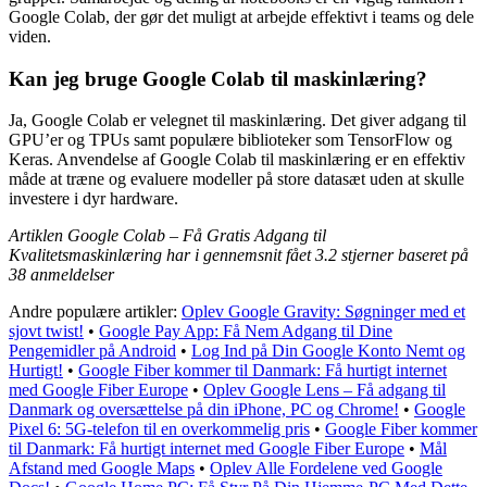
Google Colab, der gør det muligt at arbejde effektivt i teams og dele
viden.
Kan jeg bruge Google Colab til maskinlæring?
Ja, Google Colab er velegnet til maskinlæring. Det giver adgang til
GPU’er og TPUs samt populære biblioteker som TensorFlow og
Keras. Anvendelse af Google Colab til maskinlæring er en effektiv
måde at træne og evaluere modeller på store datasæt uden at skulle
investere i dyr hardware.
Artiklen Google Colab – Få Gratis Adgang til
Kvalitetsmaskinlæring har i gennemsnit fået
3.2
stjerner baseret på
38
anmeldelser
Andre populære artikler:
Oplev Google Gravity: Søgninger med et
sjovt twist!
•
Google Pay App: Få Nem Adgang til Dine
Pengemidler på Android
•
Log Ind på Din Google Konto Nemt og
Hurtigt!
•
Google Fiber kommer til Danmark: Få hurtigt internet
med Google Fiber Europe
•
Oplev Google Lens – Få adgang til
Danmark og oversættelse på din iPhone, PC og Chrome!
•
Google
Pixel 6: 5G-telefon til en overkommelig pris
•
Google Fiber kommer
til Danmark: Få hurtigt internet med Google Fiber Europe
•
Mål
Afstand med Google Maps
•
Oplev Alle Fordelene ved Google