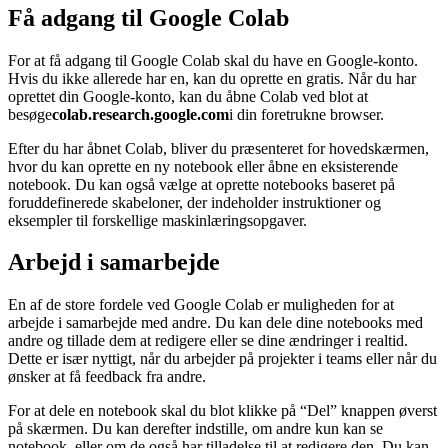
Få adgang til Google Colab
For at få adgang til Google Colab skal du have en Google-konto.
Hvis du ikke allerede har en, kan du oprette en gratis. Når du har
oprettet din Google-konto, kan du åbne Colab ved blot at
besøge
colab.research.google.com
i din foretrukne browser.
Efter du har åbnet Colab, bliver du præsenteret for hovedskærmen,
hvor du kan oprette en ny notebook eller åbne en eksisterende
notebook. Du kan også vælge at oprette notebooks baseret på
foruddefinerede skabeloner, der indeholder instruktioner og
eksempler til forskellige maskinlæringsopgaver.
Arbejd i samarbejde
En af de store fordele ved Google Colab er muligheden for at
arbejde i samarbejde med andre. Du kan dele dine notebooks med
andre og tillade dem at redigere eller se dine ændringer i realtid.
Dette er især nyttigt, når du arbejder på projekter i teams eller når du
ønsker at få feedback fra andre.
For at dele en notebook skal du blot klikke på “Del” knappen øverst
på skærmen. Du kan derefter indstille, om andre kun kan se
notebook, eller om de også har tilladelse til at redigere den. Du kan