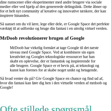
dine rumscener eller eksperimenter med andre brugere via sociale
medier eller ved hjælp af den genererede delingslink. Dette åbner op
for et helt nyt community af kreative og innovative tænkere, der kan
inspirere hinanden.
Så uanset om du vil lære, lege eller dele, er Google Space det perfekte
værktøj til at udforske og bruge din fantasi i en utrolig virtuel verden.
MrDoob revolutionerer brugen af Google
MrDoob har virkelig formået at tage Google til det næste
niveau med Google Space. Ved at kombinere sin egen
kreativitet og Googles teknologiske ressourcer har han
skabt en oplevelse, der er fantastisk og inspirerende for
alle brugere. Google Space er et bevis på, at teknologi og
kunst kan forenes for at skabe noget unikt og betagende.
Så hvad venter du på? Giv Google Space en chance og find ud af,
hvor din fantasi kan føre dig hen i den virtuelle verden af mrdoob og
Google!
Ofte stillede spørgsmål