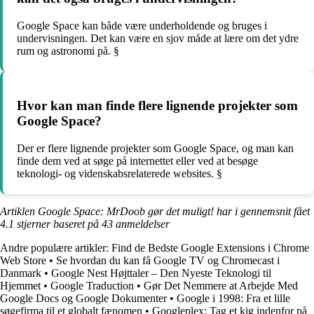
Google Space kan både være underholdende og bruges i
undervisningen. Det kan være en sjov måde at lære om det ydre
rum og astronomi på. §
Hvor kan man finde flere lignende projekter som
Google Space?
Der er flere lignende projekter som Google Space, og man kan
finde dem ved at søge på internettet eller ved at besøge
teknologi- og videnskabsrelaterede websites. §
Artiklen Google Space: MrDoob gør det muligt! har i gennemsnit fået
4.1
stjerner baseret på
43
anmeldelser
Andre populære artikler:
Find de Bedste Google Extensions i Chrome
Web Store
•
Se hvordan du kan få Google TV og Chromecast i
Danmark
•
Google Nest Højttaler – Den Nyeste Teknologi til
Hjemmet
•
Google Traduction
•
Gør Det Nemmere at Arbejde Med
Google Docs og Google Dokumenter
•
Google i 1998: Fra et lille
søgefirma til et globalt fænomen
•
Googleplex: Tag et kig indenfor på