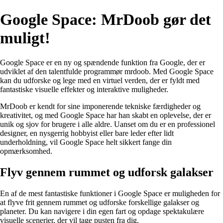
Google Space: MrDoob gør det
muligt!
Google Space er en ny og spændende funktion fra Google, der er
udviklet af den talentfulde programmør mrdoob. Med Google Space
kan du udforske og lege med en virtuel verden, der er fyldt med
fantastiske visuelle effekter og interaktive muligheder.
MrDoob er kendt for sine imponerende tekniske færdigheder og
kreativitet, og med Google Space har han skabt en oplevelse, der er
unik og sjov for brugere i alle aldre. Uanset om du er en professionel
designer, en nysgerrig hobbyist eller bare leder efter lidt
underholdning, vil Google Space helt sikkert fange din
opmærksomhed.
Flyv gennem rummet og udforsk galakser
En af de mest fantastiske funktioner i Google Space er muligheden for
at flyve frit gennem rummet og udforske forskellige galakser og
planeter. Du kan navigere i din egen fart og opdage spektakulære
visuelle scenerier, der vil tage pusten fra dig.