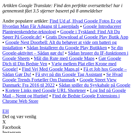
Artiklen Google Translate: Find den perfekte oversættelse! har i
gennemsnit fået
3.5
stjerner baseret på
8
anmeldelser
Andre populære artikler:
Find Ud af, Hvad Google Fotos Er og
Hvordan Man Får Adgang til Lagerplads
•
Google Introducerer
Plantegenkendelse-teknologi
•
Google i Tyskland: Find Alt Du
Søger På Google.de!
•
Gratis Download af Google Play Butik App
•
Google Nest Doorbell: Alt du behøver at vide om batteri og
installation
•
Sådan Installerer du Google Play Butikken
•
Se din
Google-aktivitet – Sådan gør du!
•
Sådan bruger du IF-funktionen i
Google Sheets
•
Mål din Rute med Google Maps
•
Gør Google
Dich til Din Bedste Ven
•
Vælg mellem Plat eller Krone med
Google!
•
Find Vej Med Google Maps.pl
•
Få et Job hos Google –
Sådan Gør Du!
•
Få styr på din Google Tag Assistant
•
Se Hvad
Google Trends Fortæller Om Danmark
•
Google Street View
Danmark: Fra 2016 til 2022
•
Sådan spiller du Syvkabale på Google
•
Kortere Links med Google URL Shortener
•
Log Ind på Google
Mail – Nemt og Hurtigt!
•
Find de Bedste Google Extensions i
Chrome Web Store
EH
Del og vær venlig
X
Facebook
Instagram