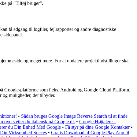
kke på “Tilføj bruger”.
n få adgang til logfiler, fejlrapporter og andre diagnostiske
re sidepanel.
 hjemmeside og meget mere. For at opdatere projektindstillinger skal
er på Google-platforme som f.eks. Android og Google Cloud Platform.
og muligheder, det tilbyder.
nktioner!
•
Sådan bruges Google Image Reverse Search til at finde
n oversætter du italiensk på Google.dk
•
Google Højtalere –
erer du Din Enhed Med Google
•
Få styr på dine Google Kontakter
•
 Din Virksomhed Succes
•
Gratis Download af Google Play App til