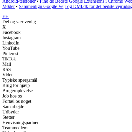
Android-telefoner
•
Find de Bedste Google Extensions i Chrome Web
Møder
•
Sammenlign Google Vejr og DMI.dk for det bedste vejrudsig
EH
Del og vær venlig
X
Facebook
Instagram
LinkedIn
YouTube
Pinterest
TikTok
Mail
RSS
Viden
Typiske spørgsmål
Brug for hjælp
Brugeroplevelse
Job hos os
Fortæl os noget
Samarbejde
Udbyder
Støtter
Henvisningspartner
Teammedlem