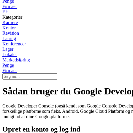
Penge
Firmaer
EH
Kategorier
Karriere
Kontor
Revision
Læring
Konferencer
Lager
Lokaler
Markedsføring
Penge
Firmaer
Sådan bruger du Google Develo
Google Developer Console (også kendt som Google Console Developer) e
forskellige platforme som f.eks. Android, Google Cloud Platform og me
muligt ud af dine Google-platforme.
Opret en konto og log ind