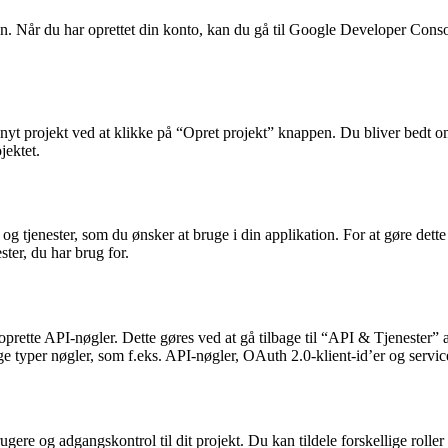
 en. Når du har oprettet din konto, kan du gå til Google Developer Cons
yt projekt ved at klikke på “Opret projekt” knappen. Du bliver bedt om 
jektet.
 og tjenester, som du ønsker at bruge i din applikation. For at gøre dette
ter, du har brug for.
oprette API-nøgler. Dette gøres ved at gå tilbage til “API & Tjenester”
ige typer nøgler, som f.eks. API-nøgler, OAuth 2.0-klient-id’er og servi
e og adgangskontrol til dit projekt. Du kan tildele forskellige roller og