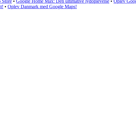
 Store
•
Google Home Max: Den ultimative lydoplevelse
•
Oplev Goog
t!
•
Oplev Danmark med Google Maps!