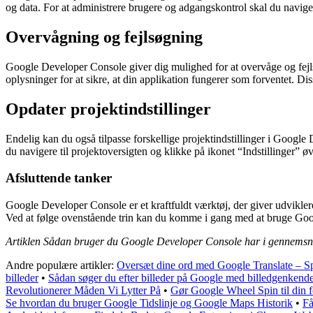
og data. For at administrere brugere og adgangskontrol skal du naviger
Overvågning og fejlsøgning
Google Developer Console giver dig mulighed for at overvåge og fejlsøg
oplysninger for at sikre, at din applikation fungerer som forventet. Di
Opdater projektindstillinger
Endelig kan du også tilpasse forskellige projektindstillinger i Google
du navigere til projektoversigten og klikke på ikonet “Indstillinger” 
Afsluttende tanker
Google Developer Console er et kraftfuldt værktøj, der giver udvikle
Ved at følge ovenstående trin kan du komme i gang med at bruge Goog
Artiklen Sådan bruger du Google Developer Console har i gennemsni
Andre populære artikler:
Oversæt dine ord med Google Translate – S
billeder
•
Sådan søger du efter billeder på Google med billedgenkende
Revolutionerer Måden Vi Lytter På
•
Gør Google Wheel Spin til din f
Se hvordan du bruger Google Tidslinje og Google Maps Historik
•
Få