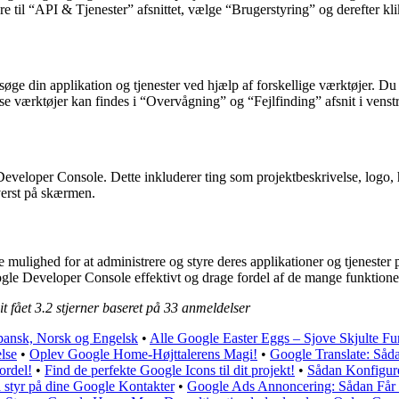
e til “API & Tjenester” afsnittet, vælge “Brugerstyring” og derefter kli
e din applikation og tjenester ved hjælp af forskellige værktøjer. Du ka
sse værktøjer kan findes i “Overvågning” og “Fejlfinding” afsnit i venst
 Developer Console. Dette inkluderer ting som projektbeskrivelse, logo,
øverst på skærmen.
re mulighed for at administrere og styre deres applikationer og tjenest
le Developer Console effektivt og drage fordel af de mange funktioner 
t fået
3.2
stjerner baseret på
33
anmeldelser
pansk, Norsk og Engelsk
•
Alle Google Easter Eggs – Sjove Skjulte Fu
lse
•
Oplev Google Home-Højttalerens Magi!
•
Google Translate: Såda
ordel!
•
Find de perfekte Google Icons til dit projekt!
•
Sådan Konfigur
 styr på dine Google Kontakter
•
Google Ads Annoncering: Sådan Får