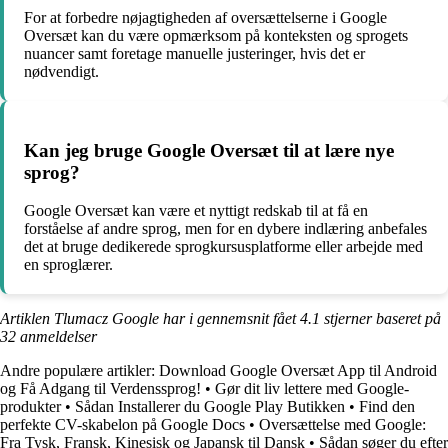
For at forbedre nøjagtigheden af oversættelserne i Google
Oversæt kan du være opmærksom på konteksten og sprogets
nuancer samt foretage manuelle justeringer, hvis det er
nødvendigt.
Kan jeg bruge Google Oversæt til at lære nye
sprog?
Google Oversæt kan være et nyttigt redskab til at få en
forståelse af andre sprog, men for en dybere indlæring anbefales
det at bruge dedikerede sprogkursusplatforme eller arbejde med
en sproglærer.
Artiklen Tlumacz Google har i gennemsnit fået
4.1
stjerner baseret på
32
anmeldelser
Andre populære artikler:
Download Google Oversæt App til Android
og Få Adgang til Verdenssprog!
•
Gør dit liv lettere med Google-
produkter
•
Sådan Installerer du Google Play Butikken
•
Find den
perfekte CV-skabelon på Google Docs
•
Oversættelse med Google:
Fra Tysk, Fransk, Kinesisk og Japansk til Dansk
•
Sådan søger du efter