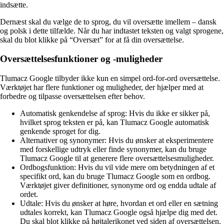
indsætte.
Dernæst skal du vælge de to sprog, du vil oversætte imellem – dansk
og polsk i dette tilfælde. Når du har indtastet teksten og valgt sprogene,
skal du blot klikke på “Oversæt” for at få din oversættelse.
Oversættelsesfunktioner og -muligheder
Tlumacz Google tilbyder ikke kun en simpel ord-for-ord oversættelse.
Værktøjet har flere funktioner og muligheder, der hjælper med at
forbedre og tilpasse oversættelsen efter behov.
Automatisk genkendelse af sprog: Hvis du ikke er sikker på,
hvilket sprog teksten er på, kan Tlumacz Google automatisk
genkende sproget for dig.
Alternativer og synonymer: Hvis du ønsker at eksperimentere
med forskellige udtryk eller finde synonymer, kan du bruge
Tlumacz Google til at generere flere oversættelsesmuligheder.
Ordbogsfunktion: Hvis du vil vide mere om betydningen af et
specifikt ord, kan du bruge Tlumacz Google som en ordbog.
Værktøjet giver definitioner, synonyme ord og endda udtale af
ordet.
Udtale: Hvis du ønsker at høre, hvordan et ord eller en sætning
udtales korrekt, kan Tlumacz Google også hjælpe dig med det.
Du skal blot klikke på højtalerikonet ved siden af oversættelsen.