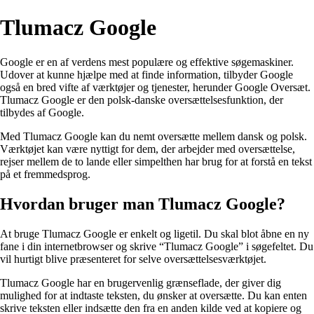
Tlumacz Google
Google er en af verdens mest populære og effektive søgemaskiner.
Udover at kunne hjælpe med at finde information, tilbyder Google
også en bred vifte af værktøjer og tjenester, herunder Google Oversæt.
Tlumacz Google er den polsk-danske oversættelsesfunktion, der
tilbydes af Google.
Med Tlumacz Google kan du nemt oversætte mellem dansk og polsk.
Værktøjet kan være nyttigt for dem, der arbejder med oversættelse,
rejser mellem de to lande eller simpelthen har brug for at forstå en tekst
på et fremmedsprog.
Hvordan bruger man Tlumacz Google?
At bruge Tlumacz Google er enkelt og ligetil. Du skal blot åbne en ny
fane i din internetbrowser og skrive “Tlumacz Google” i søgefeltet. Du
vil hurtigt blive præsenteret for selve oversættelsesværktøjet.
Tlumacz Google har en brugervenlig grænseflade, der giver dig
mulighed for at indtaste teksten, du ønsker at oversætte. Du kan enten
skrive teksten eller indsætte den fra en anden kilde ved at kopiere og