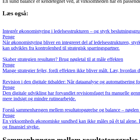
En sund balance er kendetegnet ved, at virksomheden har en passende an
Læs også:
Integrér økonomistyring i ledelsesstrukturen – og styrk beslutningsgr
Penge
Når økonomistyring bliver en integreret del af ledelsesstrukturen, sty
kan udvikles fra kontrolenhed til strategisk sparringspartner.
Skaber strategien resultater? Brug nøgletal til at måle effekten
Penge
Mange strategier fejler, fordi effekten ikke bliver målt. Lær, hvordan d
Revision i den digitale tidsalder: Når dataanalyse og automatisering fo
Penge
Den digitale udvikling har forvandlet revisionsfaget fra manuelle ge
mere indsigt og mindre rutinearbejde.
Forstå sammenhængen mellem resultatopgørelse og balance – nøglen 
Penge
En virksomheds økonomiske sundhed kan ikke måles på ét tal alene. Læ
og finansiel styrke.
Sammenhængen mellem resultatopgørelse 