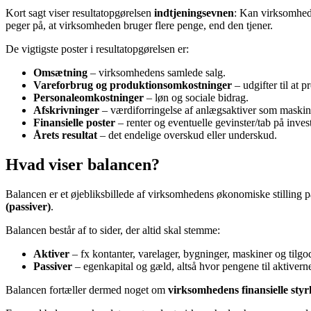
Kort sagt viser resultatopgørelsen
indtjeningsevnen
: Kan virksomhede
peger på, at virksomheden bruger flere penge, end den tjener.
De vigtigste poster i resultatopgørelsen er:
Omsætning
– virksomhedens samlede salg.
Vareforbrug og produktionsomkostninger
– udgifter til at p
Personaleomkostninger
– løn og sociale bidrag.
Afskrivninger
– værdiforringelse af anlægsaktiver som maskin
Finansielle poster
– renter og eventuelle gevinster/tab på invest
Årets resultat
– det endelige overskud eller underskud.
Hvad viser balancen?
Balancen er et øjebliksbillede af virksomhedens økonomiske stilling p
(passiver)
.
Balancen består af to sider, der altid skal stemme:
Aktiver
– fx kontanter, varelager, bygninger, maskiner og tilg
Passiver
– egenkapital og gæld, altså hvor pengene til aktiver
Balancen fortæller dermed noget om
virksomhedens finansielle styr