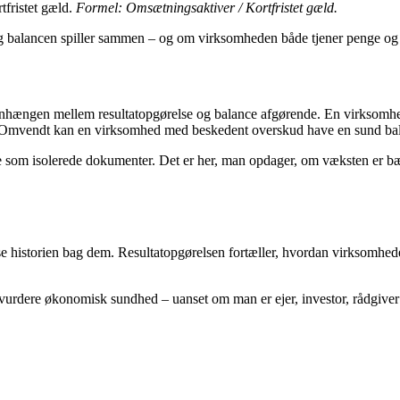
tfristet gæld.
Formel: Omsætningsaktiver / Kortfristet gæld.
 og balancen spiller sammen – og om virksomheden både tjener penge og st
menhængen mellem resultatopgørelse og balance afgørende. En virksomhe
r. Omvendt kan en virksomhed med beskedent overskud have en sund balan
e som isolerede dokumenter. Det er her, man opdager, om væksten er b
se historien bag dem. Resultatopgørelsen fortæller, hvordan virksomhede
urdere økonomisk sundhed – uanset om man er ejer, investor, rådgiver 