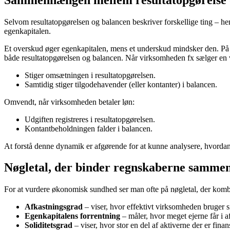
Selvom resultatopgørelsen og balancen beskriver forskellige ting – hen
egenkapitalen.
Et overskud øger egenkapitalen, mens et underskud mindsker den. På d
både resultatopgørelsen og balancen. Når virksomheden fx sælger en 
Stiger omsætningen i resultatopgørelsen.
Samtidig stiger tilgodehavender (eller kontanter) i balancen.
Omvendt, når virksomheden betaler løn:
Udgiften registreres i resultatopgørelsen.
Kontantbeholdningen falder i balancen.
At forstå denne dynamik er afgørende for at kunne analysere, hvordan
Nøgletal, der binder regnskaberne samme
For at vurdere økonomisk sundhed ser man ofte på nøgletal, der kombi
Afkastningsgrad
– viser, hvor effektivt virksomheden bruger s
Egenkapitalens forrentning
– måler, hvor meget ejerne får i a
Soliditetsgrad
– viser, hvor stor en del af aktiverne der er finan