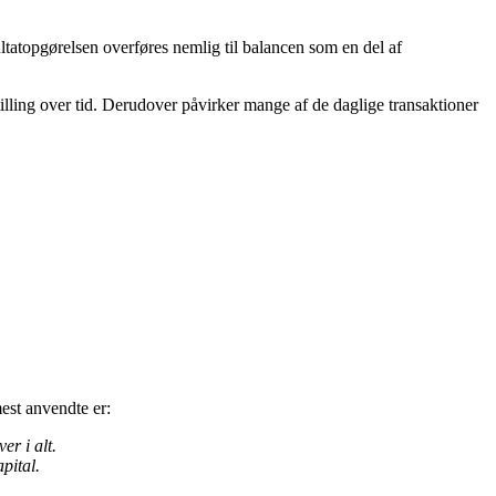
ultatopgørelsen overføres nemlig til balancen som en del af
lling over tid. Derudover påvirker mange af de daglige transaktioner
est anvendte er:
er i alt.
pital.