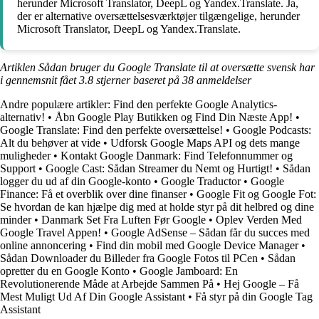
herunder Microsoft Translator, DeepL og Yandex.Translate. Ja,
der er alternative oversættelsesværktøjer tilgængelige, herunder
Microsoft Translator, DeepL og Yandex.Translate.
Artiklen Sådan bruger du Google Translate til at oversætte svensk har
i gennemsnit fået
3.8
stjerner baseret på
38
anmeldelser
Andre populære artikler:
Find den perfekte Google Analytics-
alternativ!
•
Åbn Google Play Butikken og Find Din Næste App!
•
Google Translate: Find den perfekte oversættelse!
•
Google Podcasts:
Alt du behøver at vide
•
Udforsk Google Maps API og dets mange
muligheder
•
Kontakt Google Danmark: Find Telefonnummer og
Support
•
Google Cast: Sådan Streamer du Nemt og Hurtigt!
•
Sådan
logger du ud af din Google-konto
•
Google Traductor
•
Google
Finance: Få et overblik over dine finanser
•
Google Fit og Google Fot:
Se hvordan de kan hjælpe dig med at holde styr på dit helbred og dine
minder
•
Danmark Set Fra Luften Før Google
•
Oplev Verden Med
Google Travel Appen!
•
Google AdSense – Sådan får du succes med
online annoncering
•
Find din mobil med Google Device Manager
•
Sådan Downloader du Billeder fra Google Fotos til PCen
•
Sådan
opretter du en Google Konto
•
Google Jamboard: En
Revolutionerende Måde at Arbejde Sammen På
•
Hej Google – Få
Mest Muligt Ud Af Din Google Assistant
•
Få styr på din Google Tag
Assistant