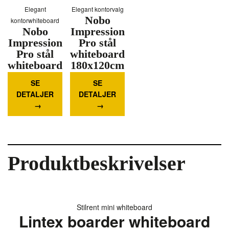
Elegant
Elegant kontorvalg
Nobo
kontorwhiteboard
Nobo
Impression
Impression
Pro stål
Pro stål
whiteboard
whiteboard
180x120cm
1062,41
120x90cm
kr.
2714,60
hvid
kr.
SE
SE
hvid
Mere
DETALJER
DETALJER
Mere
information
information
Produktbeskrivelser
Stilrent mini whiteboard
Lintex boarder whiteboard