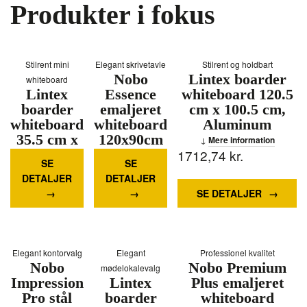
Produkter i fokus
Stilrent mini
Elegant skrivetavle
Stilrent og holdbart
Nobo
Lintex boarder
whiteboard
Lintex
Essence
whiteboard 120.5
boarder
emaljeret
cm x 100.5 cm,
whiteboard
whiteboard
Aluminum
35.5 cm x
120x90cm
Mere information
278,14
25.5 cm,
kr.
988,80
hvid
kr.
1712,74
kr.
SE
SE
Aluminum
Mere
DETALJER
DETALJER
Mere
information
SE DETALJER
information
Elegant kontorvalg
Elegant
Professionel kvalitet
Nobo
Nobo Premium
mødelokalevalg
Impression
Lintex
Plus emaljeret
Pro stål
boarder
whiteboard