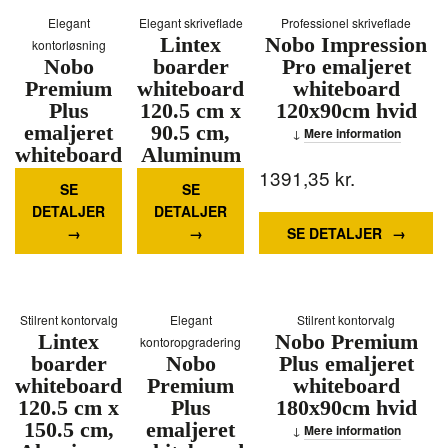
Elegant
Elegant skriveflade
Professionel skriveflade
Lintex
Nobo Impression
kontorløsning
Nobo
boarder
Pro emaljeret
Premium
whiteboard
whiteboard
Plus
120.5 cm x
120x90cm hvid
emaljeret
90.5 cm,
Mere information
whiteboard
Aluminum
1877,09
150x100cm
kr.
1428,84
kr.
1391,35
kr.
Mere
SE
SE
hvid
information
DETALJER
DETALJER
Mere
SE DETALJER
information
Stilrent kontorvalg
Elegant
Stilrent kontorvalg
Lintex
Nobo Premium
kontoropgradering
boarder
Nobo
Plus emaljeret
whiteboard
Premium
whiteboard
120.5 cm x
Plus
180x90cm hvid
150.5 cm,
emaljeret
Mere information