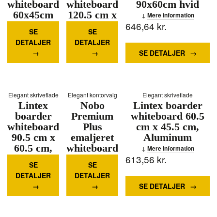
whiteboard
whiteboard
90x60cm hvid
60x45cm
120.5 cm x
Mere information
493,08
hvid
kr.
2815,32
200.5 cm,
kr.
646,64
kr.
SE
SE
Aluminum
Mere
DETALJER
DETALJER
information
Mere
SE DETALJER
information
Elegant skriveflade
Elegant kontorvalg
Elegant skriveflade
Lintex
Nobo
Lintex boarder
boarder
Premium
whiteboard 60.5
whiteboard
Plus
cm x 45.5 cm,
90.5 cm x
emaljeret
Aluminum
60.5 cm,
whiteboard
Mere information
864,19
Aluminum
kr.
1078,36
120x90cm
kr.
613,56
kr.
SE
SE
hvid
Mere
DETALJER
DETALJER
information
Mere
SE DETALJER
information