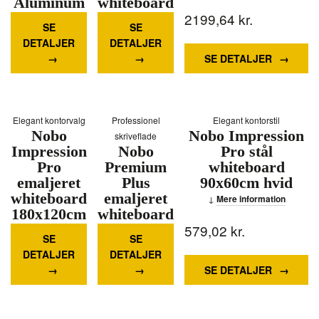
Aluminum
whiteboard
2234,31
kr.
517,24
60x45cm
kr.
2199,64
kr.
Mere
SE
SE
hvid
information
DETALJER
DETALJER
Mere
SE DETALJER
information
Elegant kontorvalg
Professionel
Elegant kontorstil
Nobo
Nobo Impression
skriveflade
Impression
Nobo
Pro stål
Pro
Premium
whiteboard
emaljeret
Plus
90x60cm hvid
whiteboard
emaljeret
Mere information
180x120cm
whiteboard
3463,35
hvid
kr.
2241,88
150x120cm
kr.
579,02
kr.
SE
SE
hvid
Mere
DETALJER
DETALJER
information
Mere
SE DETALJER
information